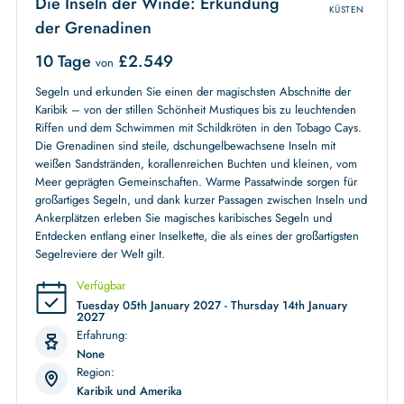
Die Inseln der Winde: Erkundung
KÜSTEN
der Grenadinen
10 Tage
£
2.549
von
Segeln und erkunden Sie einen der magischsten Abschnitte der
Karibik – von der stillen Schönheit Mustiques bis zu leuchtenden
Riffen und dem Schwimmen mit Schildkröten in den Tobago Cays.
Die Grenadinen sind steile, dschungelbewachsene Inseln mit
weißen Sandstränden, korallenreichen Buchten und kleinen, vom
Meer geprägten Gemeinschaften. Warme Passatwinde sorgen für
großartiges Segeln, und dank kurzer Passagen zwischen Inseln und
Ankerplätzen erleben Sie magisches karibisches Segeln und
Entdecken entlang einer Inselkette, die als eines der großartigsten
Segelreviere der Welt gilt.
Verfügbar
Tuesday 05th January 2027 - Thursday 14th January
2027
Erfahrung:
None
Region:
Karibik und Amerika