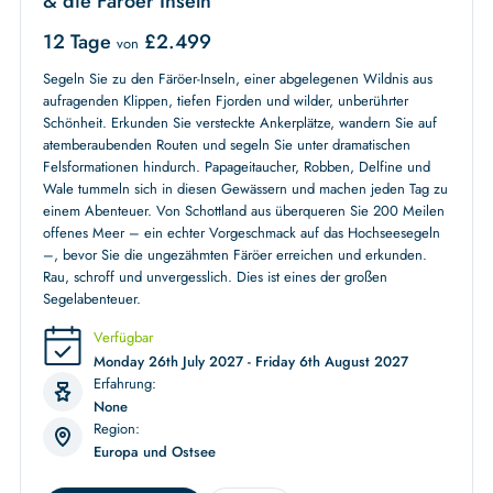
& die Färöer Inseln
12 Tage
£
2.499
von
Segeln Sie zu den Färöer-Inseln, einer abgelegenen Wildnis aus
aufragenden Klippen, tiefen Fjorden und wilder, unberührter
Schönheit. Erkunden Sie versteckte Ankerplätze, wandern Sie auf
atemberaubenden Routen und segeln Sie unter dramatischen
Felsformationen hindurch. Papageitaucher, Robben, Delfine und
Wale tummeln sich in diesen Gewässern und machen jeden Tag zu
einem Abenteuer. Von Schottland aus überqueren Sie 200 Meilen
offenes Meer – ein echter Vorgeschmack auf das Hochseesegeln
–, bevor Sie die ungezähmten Färöer erreichen und erkunden.
Rau, schroff und unvergesslich. Dies ist eines der großen
Segelabenteuer.
Verfügbar
Monday 26th July 2027 - Friday 6th August 2027
Erfahrung:
None
Region:
Europa und Ostsee