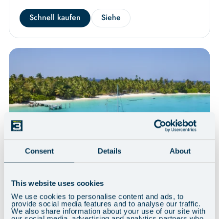
Schnell kaufen
Siehe
Consent
Details
About
Die Inseln der Winde: Erkundung
KÜSTEN
der Grenadinen
This website uses cookies
We use cookies to personalise content and ads, to
10 Tage
£
2.549
von
provide social media features and to analyse our traffic.
We also share information about your use of our site with
Segeln und erkunden Sie einen der magischsten Abschnitte der
our social media, advertising and analytics partners who