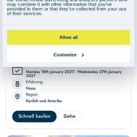
may combine it with other information that you’ve
Karibik – von der stillen Schönheit Mustiques bis zu leuchtenden
provided to them or that they’ve collected from your use
Riffen und dem Schwimmen mit Schildkröten in den Tobago Cays.
of their services.
Die Grenadinen sind steile, dschungelbewachsene Inseln mit
weißen Sandstränden, korallenreichen Buchten und kleinen, vom
Meer geprägten Gemeinschaften. Warme Passatwinde sorgen für
großartiges Segeln, und dank kurzer Passagen zwischen Inseln und
Allow all
Ankerplätzen erleben Sie magisches karibisches Segeln und
Entdecken entlang einer Inselkette, die als eines der großartigsten
Segelreviere der Welt gilt.
Customize
Verfügbar
Monday 18th January 2027 - Wednesday 27th January
2027
Erfahrung:
None
Region:
Karibik und Amerika
Schnell kaufen
Siehe