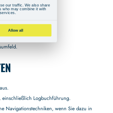
NAGEMENT
se our traffic. We also share
ers who may combine it with
 services.
w.
Allow all
Delegation von Aufgaben.
tsumfeld.
TEN
aus.
 einschließlich Logbuchführung.
rne Navigationstechniken, wenn Sie dazu in