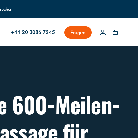
prechen!
+44 20 3086 7245
Fragen
ie 600-Meilen-
passage für