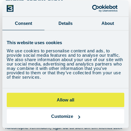
Dazu gehören mindestens Sperrklinken und Federn. Benötigt
Consent
Details
About
Marinefett, Leichtöl und eine Zahnbürste. Wir drucken und
laminieren Diagramme der Winden aus und legen sie dem
Bausatz bei.
This website uses cookies
We use cookies to personalise content and ads, to
provide social media features and to analyse our traffic.
We also share information about your use of our site with
our social media, advertising and analytics partners who
may combine it with other information that you’ve
provided to them or that they’ve collected from your use
DICHTSTOFFE UND KLEBSTOFFE FÜR DIE
of their services.
SCHIFFFAHRT
Allow all
Hochwertige Schiffsversiegelung und Epoxidharz sind für
wasserdichte Reparaturen unerlässlich. Die richtige
Customize
Versiegelung und das richtige Unterwasserharz können eine
Katastrophe verhindern, egal ob es sich um ein kleines Leck