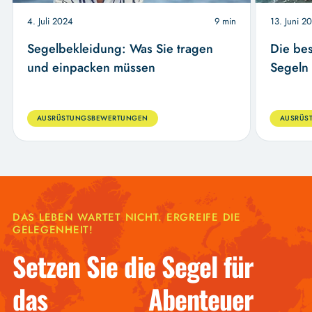
4. Juli 2024
9 min
13. Juni 2
Segelbekleidung: Was Sie tragen
Die bes
und einpacken müssen
Segeln 
AUSRÜSTUNGSBEWERTUNGEN
AUSRÜS
DAS LEBEN WARTET NICHT. ERGREIFE DIE
GELEGENHEIT!
Setzen Sie die Segel für
das Abenteuer