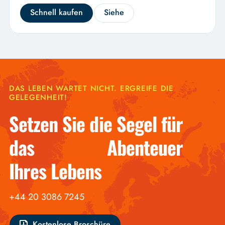
Schnell kaufen
Siehe
DAS LEBEN WARTET NICHT. ERGREIFE DIE
GELEGENHEIT!
Setzen Sie die Segel für
das Abenteuer
Ihres Lebens
+44 20 3086 7245
Kostenlose Broschüre