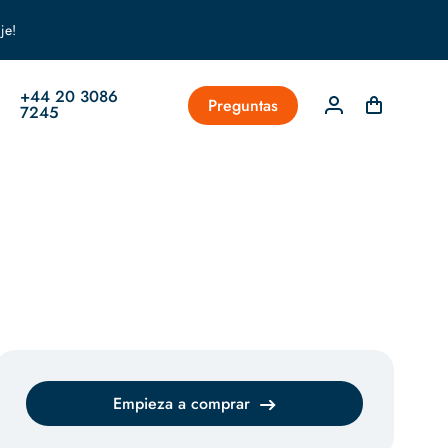
je!
+44 20 3086
Preguntas
7245
Empieza a comprar