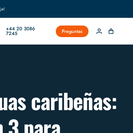
je!
+44 20 3086
Preguntas
7245
uas caribeñas:
n 3 para