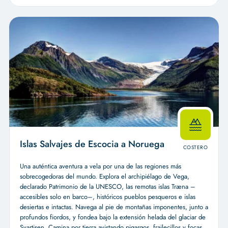
Islas Salvajes de Escocia a Noruega
COSTERO
Una auténtica aventura a vela por una de las regiones más
sobrecogedoras del mundo. Explora el archipiélago de Vega,
declarado Patrimonio de la UNESCO, las remotas islas Træna –
accesibles solo en barco–, históricos pueblos pesqueros e islas
desiertas e intactas. Navega al pie de montañas imponentes, junto a
profundos fiordos, y fondea bajo la extensión helada del glaciar de
Svartisen. Camina por tierra avistando pigargos, frailecillos y focas