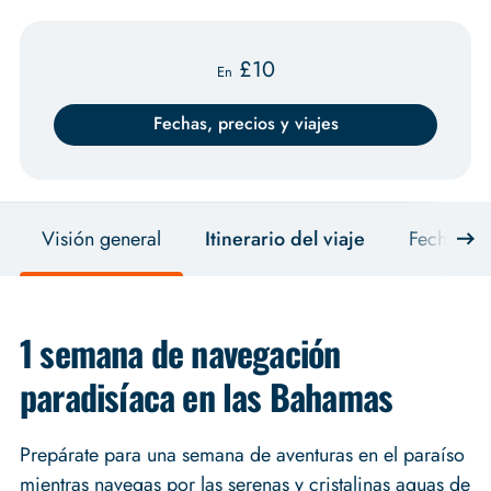
£
10
En
Fechas, precios y viajes
Visión general
Itinerario del viaje
Fechas, pr
1 semana de navegación
paradisíaca en las Bahamas
Prepárate para una semana de aventuras en el paraíso
mientras navegas por las serenas y cristalinas aguas de