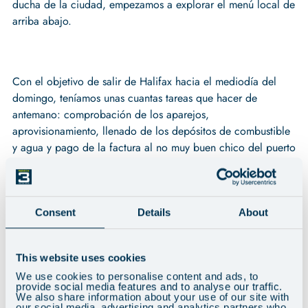
ducha de la ciudad, empezamos a explorar el menú local de
arriba abajo.
Con el objetivo de salir de Halifax hacia el mediodía del
domingo, teníamos unas cuantas tareas que hacer de
antemano: comprobación de los aparejos,
aprovisionamiento, llenado de los depósitos de combustible
y agua y pago de la factura al no muy buen chico del puerto
deportivo de
. Una vez que Marie, nuestra compatriota francesa, nos sacó
del pontón, nos dirigimos de nuevo río abajo, esta vez con
destino a Terranova. La agradable brisa del suroeste nos
Consent
Details
About
permitió navegar con la mayor a tope y la yanqui hasta bien
entrada la tarde, navegando a un amplio alcance de unos
This website uses cookies
ocho nudos. Por desgracia, esta parte del viaje también fue
We use cookies to personalise content and ads, to
rehén de algunos mareos de la tripulación, aunque todos se
provide social media features and to analyse our traffic.
recuperaron por la mañana, cuando el viento amainó y, por
We also share information about your use of our site with
our social media, advertising and analytics partners who