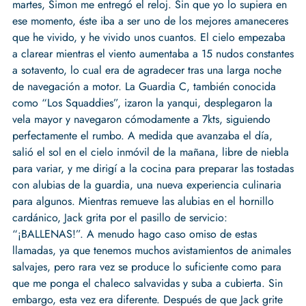
martes, Simon me entregó el reloj. Sin que yo lo supiera en
ese momento, éste iba a ser uno de los mejores amaneceres
que he vivido, y he vivido unos cuantos. El cielo empezaba
a clarear mientras el viento aumentaba a 15 nudos constantes
a sotavento, lo cual era de agradecer tras una larga noche
de navegación a motor. La Guardia C, también conocida
como “Los Squaddies”, izaron la yanqui, desplegaron la
vela mayor y navegaron cómodamente a 7kts, siguiendo
perfectamente el rumbo. A medida que avanzaba el día,
salió el sol en el cielo inmóvil de la mañana, libre de niebla
para variar, y me dirigí a la cocina para preparar las tostadas
con alubias de la guardia, una nueva experiencia culinaria
para algunos. Mientras remueve las alubias en el hornillo
cardánico, Jack grita por el pasillo de servicio:
“¡BALLENAS!”. A menudo hago caso omiso de estas
llamadas, ya que tenemos muchos avistamientos de animales
salvajes, pero rara vez se produce lo suficiente como para
que me ponga el chaleco salvavidas y suba a cubierta. Sin
embargo, esta vez era diferente. Después de que Jack grite