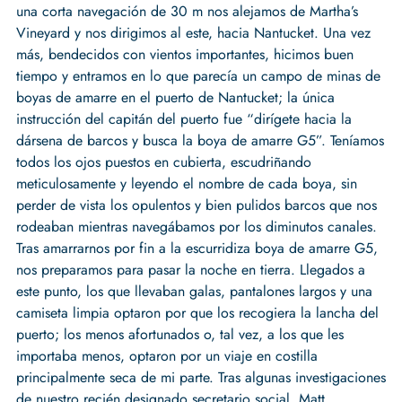
una corta navegación de 30 m nos alejamos de Martha’s
Vineyard y nos dirigimos al este, hacia Nantucket. Una vez
más, bendecidos con vientos importantes, hicimos buen
tiempo y entramos en lo que parecía un campo de minas de
boyas de amarre en el puerto de Nantucket; la única
instrucción del capitán del puerto fue “dirígete hacia la
dársena de barcos y busca la boya de amarre G5”. Teníamos
todos los ojos puestos en cubierta, escudriñando
meticulosamente y leyendo el nombre de cada boya, sin
perder de vista los opulentos y bien pulidos barcos que nos
rodeaban mientras navegábamos por los diminutos canales.
Tras amarrarnos por fin a la escurridiza boya de amarre G5,
nos preparamos para pasar la noche en tierra. Llegados a
este punto, los que llevaban galas, pantalones largos y una
camiseta limpia optaron por que los recogiera la lancha del
puerto; los menos afortunados o, tal vez, a los que les
importaba menos, optaron por un viaje en costilla
principalmente seca de mi parte. Tras algunas investigaciones
de nuestro recién designado secretario social, Matt,