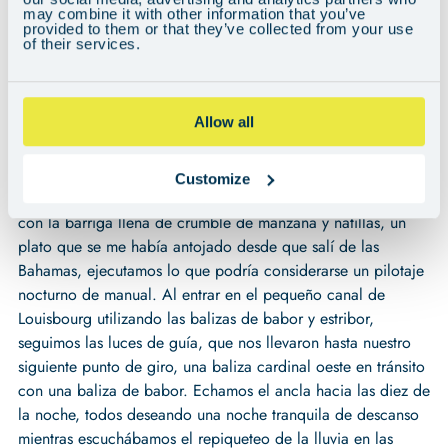
consiguiente, el estado del mar. Cuando el viento amainó,
may combine it with other information that you’ve
descargamos una previsión actualizada y cambiamos los
provided to them or that they’ve collected from your use
of their services.
planes para que la tripulación pudiera descansar bien por la
noche y aprovechar al máximo los vientos que se
avecinaban. Alterando el rumbo hacia Louisbourg, en el
Allow all
extremo noreste de Nueva Escocia, debíamos llegar esa
misma tarde. Cuando el sol empezó a ponerse, el cielo se
transformó en una ráfaga de tonos rosados, con las marcas
Customize
laterales formando una sombra en el horizonte. Equipados
con la barriga llena de crumble de manzana y natillas, un
plato que se me había antojado desde que salí de las
Bahamas, ejecutamos lo que podría considerarse un pilotaje
nocturno de manual. Al entrar en el pequeño canal de
Louisbourg utilizando las balizas de babor y estribor,
seguimos las luces de guía, que nos llevaron hasta nuestro
siguiente punto de giro, una baliza cardinal oeste en tránsito
con una baliza de babor. Echamos el ancla hacia las diez de
la noche, todos deseando una noche tranquila de descanso
mientras escuchábamos el repiqueteo de la lluvia en las