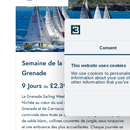
Consent
Semaine de la voile à la
This website uses cookies
Grenade
CÔTIER
We use cookies to personalis
information about your use of
other information that you’ve
9 Jours
£
2.399
de
La Grenada Sailing Week, c'est la régate sans la pression.
Nichée au cœur du sud des Caraïbes, entre les îles de la
Grenade et de Carriacou, c'est la voile détendue et
conviviale dans toute sa splendeur. Au programme : plages
de sable blanc, collines couvertes de jungle, eaux turquoise
et une ambiance des plus accueillantes. Chaque journée se