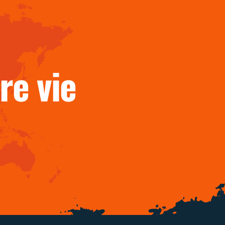
ur l’
re vie