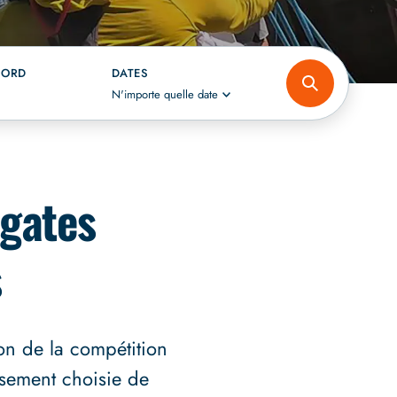
CORD
DATES
N'importe quelle date
égates
s
on de la compétition
usement choisie de