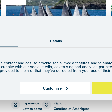
Details
RORC Caribbean 600
HAUTURIER
e content and ads, to provide social media features and to analy
9 Jours
£
2.699
de
 our site with our social media, advertising and analytics partn
 provided to them or that they’ve collected from your use of their
Participez à la RORC Caribbean 600 : six cents milles de
course au large exaltante, entre les îles des Caraïbes.
Customize
Disponible
Friday 19th February 2027 - Saturday 27th
February 2027
Expérience :
Région :
Low to some
Caraïbes et Amériques