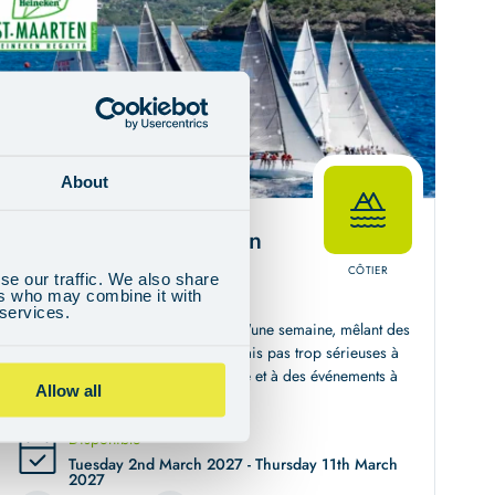
About
Régate de Saint-Martin
CÔTIER
se our traffic. We also share
10 Jours
£
2.649
de
ers who may combine it with
 services.
Participez à cette régate exaltante d'une semaine, mêlant des
courses de voiliers compétitives mais pas trop sérieuses à
une culture caribéenne merveilleuse et à des événements à
Allow all
terre.
Disponible
Tuesday 2nd March 2027 - Thursday 11th March
2027