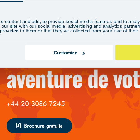
e content and ads, to provide social media features and to analy
LA VIE N’ATTEND PAS. PROFITEZ-EN!
 our site with our social media, advertising and analytics partn
 provided to them or that they’ve collected from your use of their
Partez po
Customize
aventure de vot
+44 20 3086 7245
Brochure gratuite