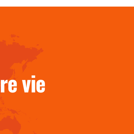
ur l’
re vie