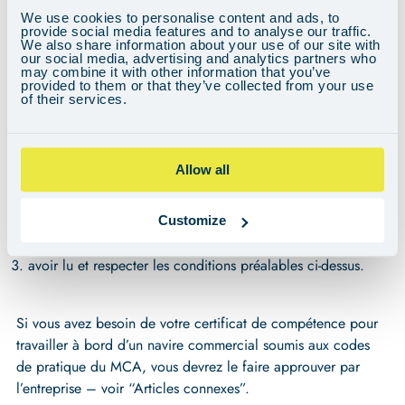
avoir été surveillé dans un centre RYA) ou d’un certificat
We use cookies to personalise content and ads, to
STCW complet délivré par le MCA en tant qu’officier de
provide social media features and to analyse our traffic.
pont (illimité) sont dispensés de l’examen écrit.
We also share information about your use of our site with
our social media, advertising and analytics partners who
may combine it with other information that you’ve
provided to them or that they’ve collected from your use
of their services.
Avant de vous inscrire à l’examen, vérifiez que vous avez
bien.. :
Allow all
avoir accompli le kilométrage et l’expérience requis en tant
que skipper
Customize
avoir lu le syllabus du RYA Logbook (G158)
avoir lu et respecter les conditions préalables ci-dessus.
Si vous avez besoin de votre certificat de compétence pour
travailler à bord d’un navire commercial soumis aux codes
de pratique du MCA, vous devrez le faire approuver par
l’entreprise – voir “Articles connexes”.