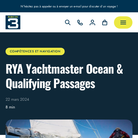
N’hésitez pas à appeler ou à envoyer un e-mail pour discuter d’un voyage !
COMPÉTENCES ET NAVIGATION
RYA Yachtmaster Ocean &
Qualifying Passages
22 mars 2024
8 min