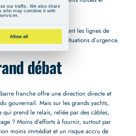
se our traffic. We also share
mer difficiles.
ers who may combine it with
 services.
 pour différencier rapidement les lignes de
Allow all
rs, en particulier dans les situations d’urgence.
rand débat
 barre franche offre une direction directe et
du gouvernail. Mais sur les grands yachts,
qui prend le relais, reliée par des câbles,
age ? Moins d’efforts à fournir, surtout par
tion moins immédiat et un risque accru de