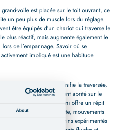
grand-voile est placée sur le toit ouvrant, ce
site un peu plus de muscle lors du réglage.
ent être équipés d’un chariot qui traverse le
ile plus réactif, mais augmente également le
n lors de l’empannage. Savoir où se
as activement impliqué est une habitude
incipal endroit où l’on planifie la traversée,
uvent le seul endroit vraiment abrité sur le
s, où une capote ou un bimini offre un répit
oir un coût : visibilité réduite, mouvements
About
niement des voiles. Les marins expérimentés
ité, en gardant des mouvements fluides et