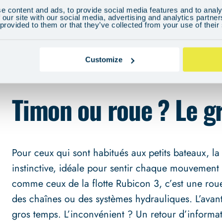
e content and ads, to provide social media features and to analy
coordonnés, en particulier dans des conditions de 
 our site with our social media, advertising and analytics partn
 provided to them or that they’ve collected from your use of their
Conseil d’expert :
Utilisez des feuilles de couleur
Customize
contrôle, afin de réduire la confusion et les erreu
Timon ou roue ? Le g
Pour ceux qui sont habitués aux petits bateaux, la
instinctive, idéale pour sentir chaque mouvement 
comme ceux de la flotte Rubicon 3, c’est une roue 
des chaînes ou des systèmes hydrauliques. L’avant
gros temps. L’inconvénient ? Un retour d’informa