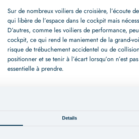
Sur de nombreux voiliers de croisière, l’écoute de 
qui libère de l’espace dans le cockpit mais néces
D’autres, comme les voiliers de performance, peuv
cockpit, ce qui rend le maniement de la grand-vo
risque de trébuchement accidentel ou de collisio
positionner et se tenir à l’écart lorsqu’on n’est p
essentielle à prendre.
Outre le maniement des voiles, le cockpit est le pr
où l’on fait le point et où l’on se détend. C’est so
pont, en particulier dans des conditions difficile
contre le vent et les vagues. Mais cet abri peut av
Details
limités et contraintes supplémentaires pour le ma
savent comment équilibrer le confort et l’efficac